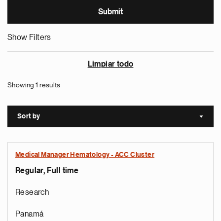
Show Filters
Limpiar todo
Showing 1 results
Sort by
Sort a
Medical Manager Hematology - ACC Cluster
Regular, Full time
Research
Panamá