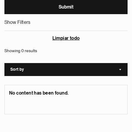
Show Filters
Limpiar todo
Showing 0 results
Sort by
Sort a
No content has been found.