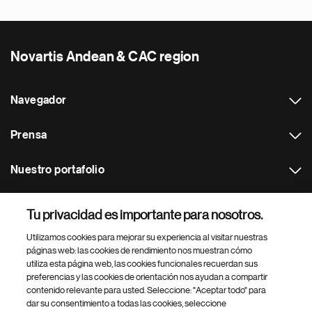
Novartis Andean & CAC region
Navegador
Prensa
Nuestro portafolio
Otras webs
Tu privacidad es importante para nosotros.
Utilizamos cookies para mejorar su experiencia al visitar nuestras
Footer Site Search
páginas web: las cookies de rendimiento nos muestran cómo
utiliza esta página web, las cookies funcionales recuerdan sus
preferencias y las cookies de orientación nos ayudan a compartir
contenido relevante para usted. Seleccione: "Aceptar todo" para
dar su consentimiento a todas las cookies, seleccione