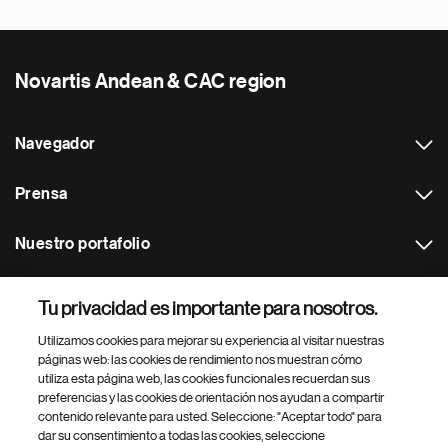
Novartis Andean & CAC region
Navegador
Prensa
Nuestro portafolio
Otras webs
Tu privacidad es importante para nosotros.
Utilizamos cookies para mejorar su experiencia al visitar nuestras
Footer Site Search
páginas web: las cookies de rendimiento nos muestran cómo
utiliza esta página web, las cookies funcionales recuerdan sus
preferencias y las cookies de orientación nos ayudan a compartir
contenido relevante para usted. Seleccione: "Aceptar todo" para
dar su consentimiento a todas las cookies, seleccione