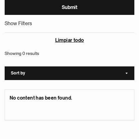
Show Filters
Limpiar todo
Showing 0 results
Sort by
Sort a
No content has been found.