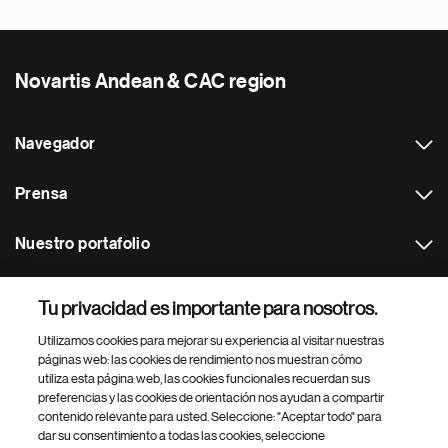
Novartis Andean & CAC region
Navegador
Prensa
Nuestro portafolio
Otras webs
Tu privacidad es importante para nosotros.
Utilizamos cookies para mejorar su experiencia al visitar nuestras
Footer Site Search
páginas web: las cookies de rendimiento nos muestran cómo
utiliza esta página web, las cookies funcionales recuerdan sus
preferencias y las cookies de orientación nos ayudan a compartir
contenido relevante para usted. Seleccione: "Aceptar todo" para
dar su consentimiento a todas las cookies, seleccione