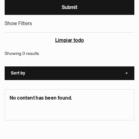
Show Filters
Limpiar todo
Showing 0 results
Sort by
Sort a
No content has been found.