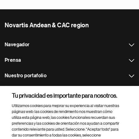
Novartis Andean & CAC region
Navegador
Prensa
Nuestro portafolio
Otras webs
Tu privacidad es importante para nosotros.
Utilizamos cookies para mejorar su experiencia al visitar nuestras
Footer Site Search
páginas web: las cookies de rendimiento nos muestran cómo
utiliza esta página web, las cookies funcionales recuerdan sus
preferencias y las cookies de orientación nos ayudan a compartir
contenido relevante para usted. Seleccione: "Aceptar todo" para
dar su consentimiento a todas las cookies, seleccione