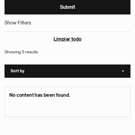
Show Filters
Limpiar todo
Showing 0 results
Sort by
Sort a
No content has been found.