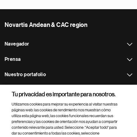
Novartis Andean & CAC region
Navegador
Prensa
Nuestro portafolio
Otras webs
Tu privacidad es importante para nosotros.
Utilizamos cookies para mejorar su experiencia al visitar nuestras
Footer Site Search
páginas web: las cookies de rendimiento nos muestran cómo
utiliza esta página web, las cookies funcionales recuerdan sus
preferencias y las cookies de orientación nos ayudan a compartir
contenido relevante para usted. Seleccione: "Aceptar todo" para
dar su consentimiento a todas las cookies, seleccione