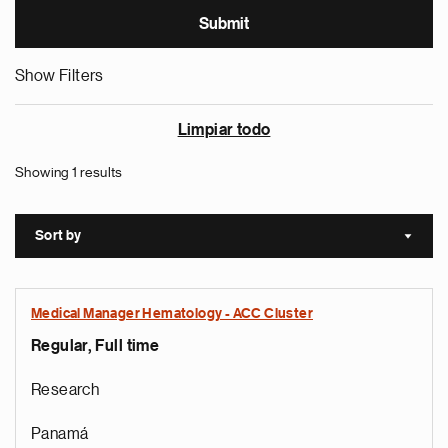
Show Filters
Limpiar todo
Showing 1 results
Sort by
Sort a
Medical Manager Hematology - ACC Cluster
Regular, Full time
Research
Panamá