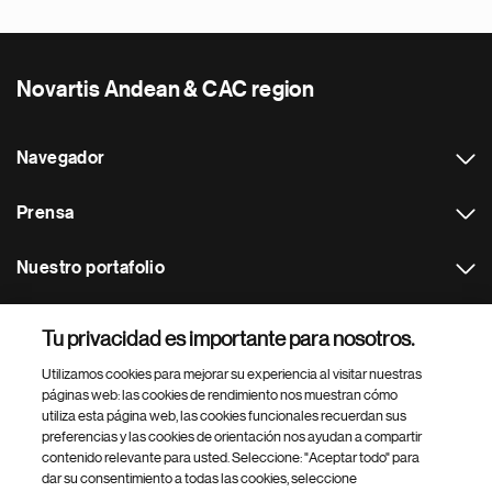
Novartis Andean & CAC region
Navegador
Prensa
Nuestro portafolio
Otras webs
Tu privacidad es importante para nosotros.
Utilizamos cookies para mejorar su experiencia al visitar nuestras
Footer Site Search
páginas web: las cookies de rendimiento nos muestran cómo
utiliza esta página web, las cookies funcionales recuerdan sus
preferencias y las cookies de orientación nos ayudan a compartir
contenido relevante para usted. Seleccione: "Aceptar todo" para
dar su consentimiento a todas las cookies, seleccione