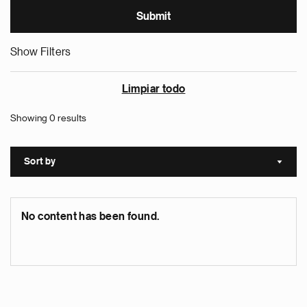
Show Filters
Limpiar todo
Showing 0 results
Sort by
Sort a
No content has been found.