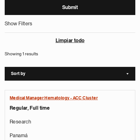
Show Filters
Limpiar todo
Showing 1 results
Sort by
Sort a
Medical Manager Hematology - ACC Cluster
Regular, Full time
Research
Panamá