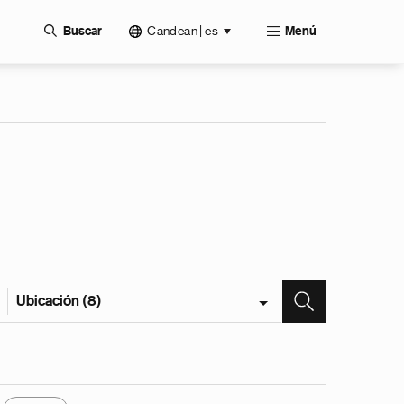
Candean | es
Buscar
Menú
Ubicación (8)