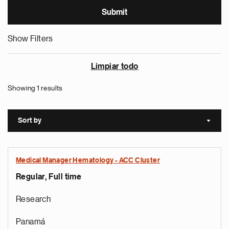
Show Filters
Limpiar todo
Showing 1 results
Sort by
Sort a
Medical Manager Hematology - ACC Cluster
Regular, Full time
Research
Panamá