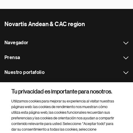
Novartis Andean & CAC region
Navegador
Prensa
Nuestro portafolio
Otras webs
Tu privacidad es importante para nosotros.
Utilizamos cookies para mejorar su experiencia al visitar nuestras
Footer Site Search
páginas web: las cookies de rendimiento nos muestran cómo
utiliza esta página web, las cookies funcionales recuerdan sus
preferencias y las cookies de orientación nos ayudan a compartir
contenido relevante para usted. Seleccione: "Aceptar todo" para
dar su consentimiento a todas las cookies, seleccione