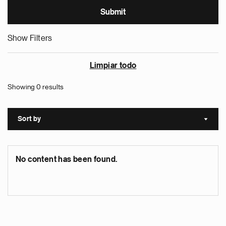
Show Filters
Limpiar todo
Showing 0 results
Sort by
Sort a
No content has been found.