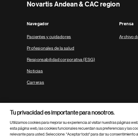
Novartis Andean & CAC region
Navegador
Prensa
Pacientes y cuidadores
Archivo d
Profesionales de la salud
Responsabilidad corporativa (ESG)
Noticias
Carreras
Tu privacidad es importante para nosotros.
Utilizamos cookies para mejorar su experiencia al visitar nuestras páginas we
esta página web, las cookies funcionales recuerdan sus preferencias y las co
relevante para usted. Seleccione: "Aceptar todo" para dar su consentimiento a
Parte
© 2026 Novartis AG