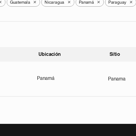
Guatemala
Nicaragua
Panamá
Paraguay
X
X
X
X
X
Ubicación
Sitio
scendente
Panamá
Panama