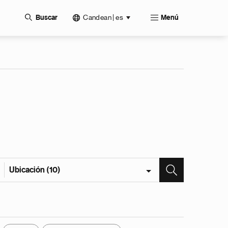
Candean | es
Buscar
Menú
Ubicación (10)