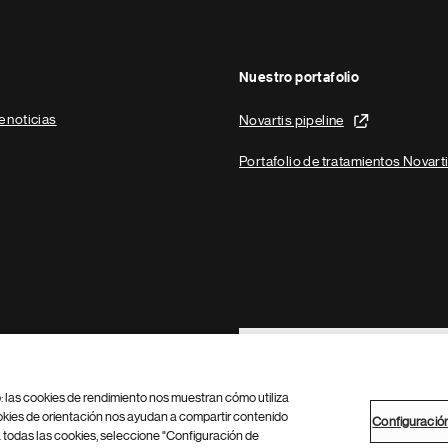
Nuestro portafolio
e noticias
Novartis pipeline
Portafolio de tratamientos Novart
Footer Site Search
b: las cookies de rendimiento nos muestran cómo utiliza
okies de orientación nos ayudan a compartir contenido
Configuració
 todas las cookies, seleccione "Configuración de