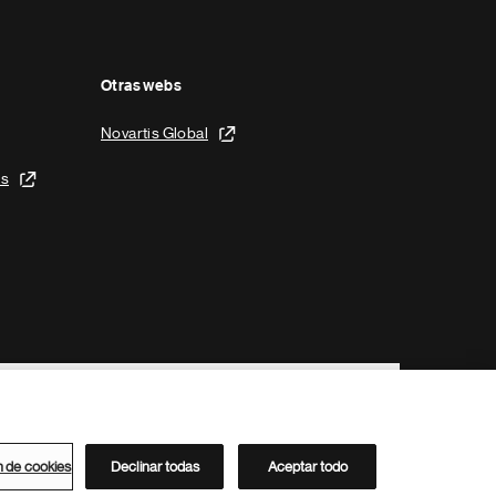
Otras webs
Novartis Global
is
n de cookies
Declinar todas
Aceptar todo
Directorio de Novartis