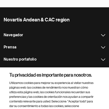
Novartis Andean & CAC region
Navegador
Prensa
Nuestro portafolio
Otras webs
Tu privacidad es importante para nosotros.
Utilizamos cookies para mejorar su experiencia al visitar nuestras
Footer Site Search
páginas web: las cookies de rendimiento nos muestran cómo
utiliza esta página web, las cookies funcionales recuerdan sus
preferencias y las cookies de orientación nos ayudan a compartir
contenido relevante para usted. Seleccione: "Aceptar todo" para
dar su consentimiento a todas las cookies, seleccione