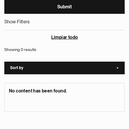
Show Filters
Limpiar todo
Showing 0 results
Sort by
Sort a
No content has been found.