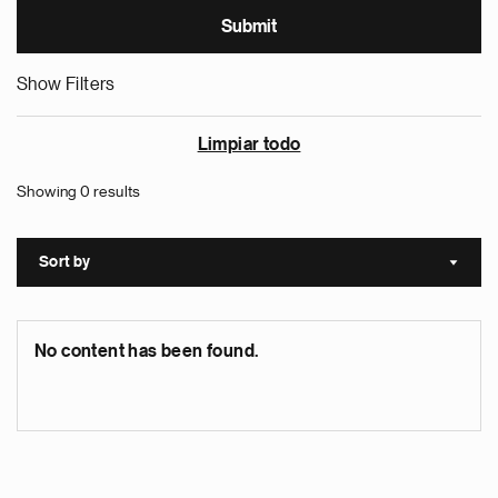
Show Filters
Limpiar todo
Showing 0 results
Sort by
Sort a
No content has been found.