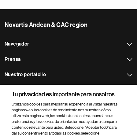
Novartis Andean & CAC region
Navegador
Prensa
Nuestro portafolio
Otras webs
Tu privacidad es importante para nosotros.
Utilizamos cookies para mejorar su experiencia al visitar nuestras
Footer Site Search
páginas web: las cookies de rendimiento nos muestran cómo
utiliza esta página web, las cookies funcionales recuerdan sus
preferencias y las cookies de orientación nos ayudan a compartir
contenido relevante para usted. Seleccione: "Aceptar todo" para
dar su consentimiento a todas las cookies, seleccione