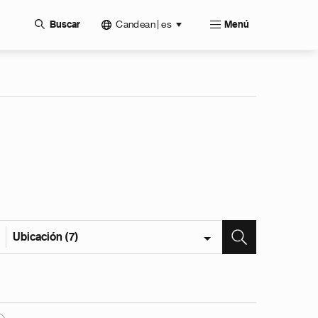
Candean | es
Buscar
Menú
Ubicación (7)