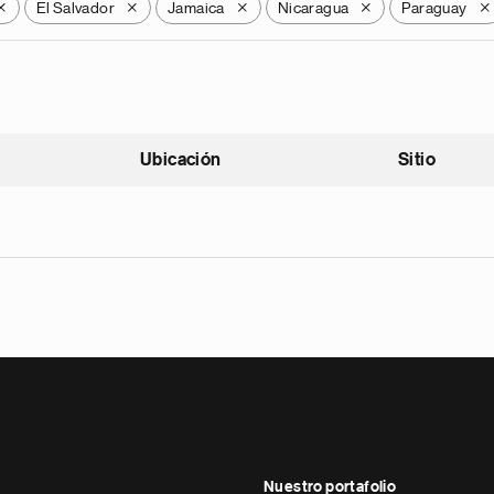
El Salvador
Jamaica
Nicaragua
Paraguay
X
X
X
X
X
Ubicación
Sitio
scendente
Nuestro portafolio