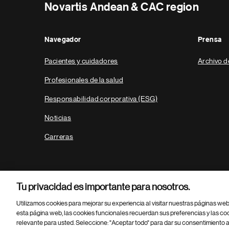
Novartis Andean & CAC region
Navegador
Prensa
Pacientes y cuidadores
Archivo d
Profesionales de la salud
Responsabilidad corporativa (ESG)
Noticias
Carreras
Tu privacidad es importante para nosotros.
Utilizamos cookies para mejorar su experiencia al visitar nuestras páginas we
esta página web, las cookies funcionales recuerdan sus preferencias y las co
relevante para usted. Seleccione: "Aceptar todo" para dar su consentimiento a
Parte
© 2026 Novartis AG