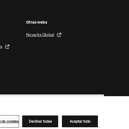
Otras webs
Novartis Global
is
n de cookies
Declinar todas
Aceptar todo
Directorio de Novartis