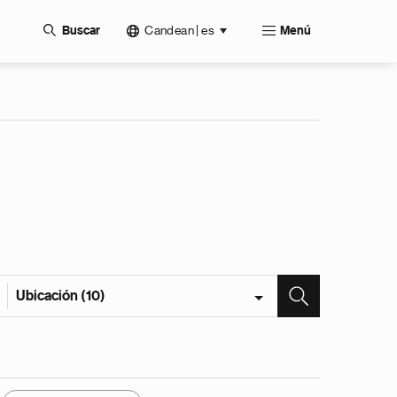
Candean | es
Buscar
Menú
Ubicación (10)