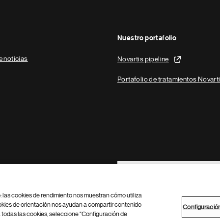
Nuestro portafolio
e noticias
Novartis pipeline
Portafolio de tratamientos Novart
Footer Site Search
b: las cookies de rendimiento nos muestran cómo utiliza
okies de orientación nos ayudan a compartir contenido
Configuració
 todas las cookies, seleccione "Configuración de