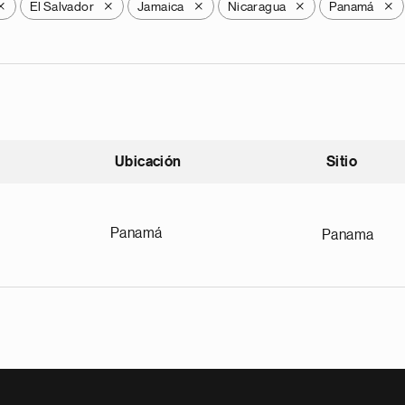
El Salvador
Jamaica
Nicaragua
Panamá
X
X
X
X
X
Ubicación
Sitio
scendente
Panamá
Panama