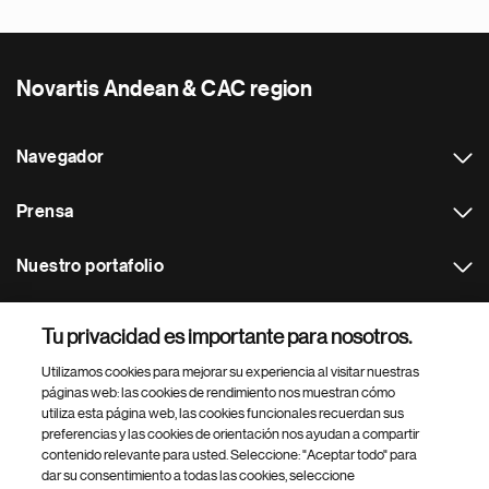
Novartis Andean & CAC region
Navegador
Prensa
Nuestro portafolio
Otras webs
Tu privacidad es importante para nosotros.
Utilizamos cookies para mejorar su experiencia al visitar nuestras
Footer Site Search
páginas web: las cookies de rendimiento nos muestran cómo
utiliza esta página web, las cookies funcionales recuerdan sus
preferencias y las cookies de orientación nos ayudan a compartir
contenido relevante para usted. Seleccione: "Aceptar todo" para
dar su consentimiento a todas las cookies, seleccione