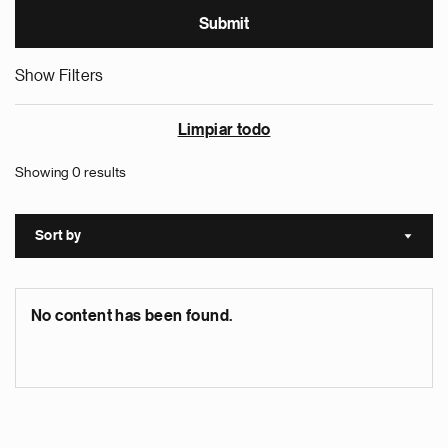
Show Filters
Limpiar todo
Showing 0 results
Sort by
Sort a
No content has been found.