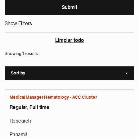
Show Filters
Limpiar todo
Showing 1 results
Sort by
Sort a
Medical Manager Hematology - ACC Cluster
Regular, Full time
Research
Panamá