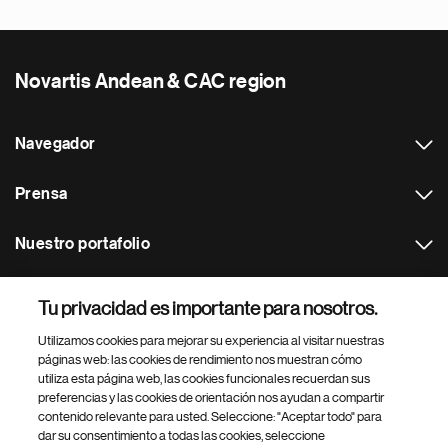
Novartis Andean & CAC region
Navegador
Prensa
Nuestro portafolio
Otras webs
Tu privacidad es importante para nosotros.
Utilizamos cookies para mejorar su experiencia al visitar nuestras
Footer Site Search
páginas web: las cookies de rendimiento nos muestran cómo
utiliza esta página web, las cookies funcionales recuerdan sus
preferencias y las cookies de orientación nos ayudan a compartir
contenido relevante para usted. Seleccione: "Aceptar todo" para
dar su consentimiento a todas las cookies, seleccione