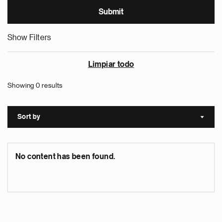
Show Filters
Limpiar todo
Showing 0 results
Sort by
Sort a
No content has been found.