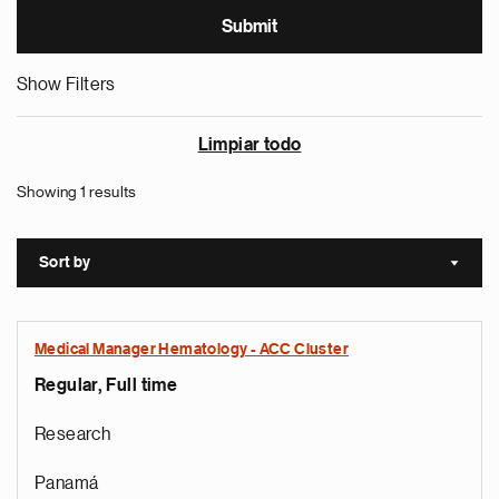
Show Filters
Limpiar todo
Showing 1 results
Sort by
Sort a
Medical Manager Hematology - ACC Cluster
Regular, Full time
Research
Panamá