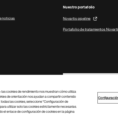
Nuestro portafolio
e noticias
Novartis pipeline
Portafolio de tratamientos Novart
Footer Site Search
b: las cookies de rendimiento nos muestran cómo utiliza
okies de orientación nos ayudan a compartir contenido
Configuració
 todas las cookies, seleccione "Configuración de
para utilizar solo las cookies estrictamente necesarias.
Configuración de cookies
Mapa del sitio
 el enlace de configuración de cookies en la página