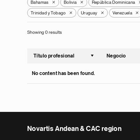
Bahamas
Bolivia
República Dominicana
X
X
Trinidad y Tobago
Uruguay
Venezuela
X
X
X
Showing 0 results
Título profesional
Negocio
Ordenar a
No content has been found.
Novartis Andean & CAC region