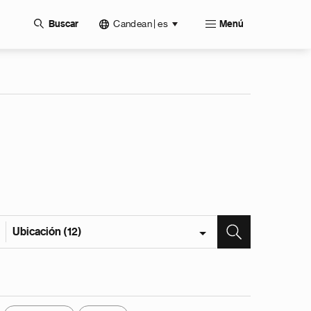
Candean | es
Buscar
Menú
Ubicación (12)