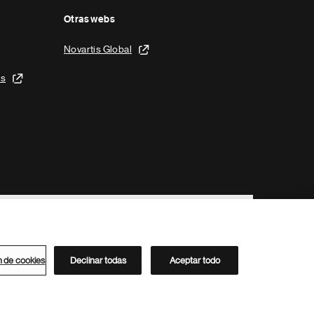
Otras webs
Novartis Global
is
n de cookies
Declinar todas
Aceptar todo
Directorio de Novartis
Este sitio está dirigido al público del clúster ACC