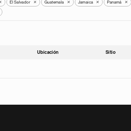
El Salvador
Guatemala
Jamaica
Panamá
X
X
X
X
X
Ubicación
Sitio
scendente