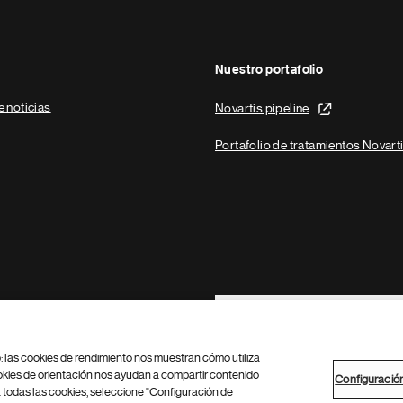
Nuestro portafolio
e noticias
Novartis pipeline
Portafolio de tratamientos Novart
Footer Site Search
b: las cookies de rendimiento nos muestran cómo utiliza
okies de orientación nos ayudan a compartir contenido
Configuració
 todas las cookies, seleccione "Configuración de