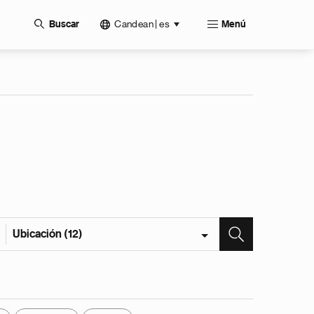
Candean | es
Buscar
Menú
Ubicación (12)