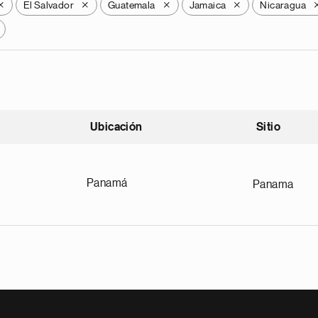
El Salvador
Guatemala
Jamaica
Nicaragua
X
X
X
X
Ubicación
Sitio
scendente
Panamá
Panama