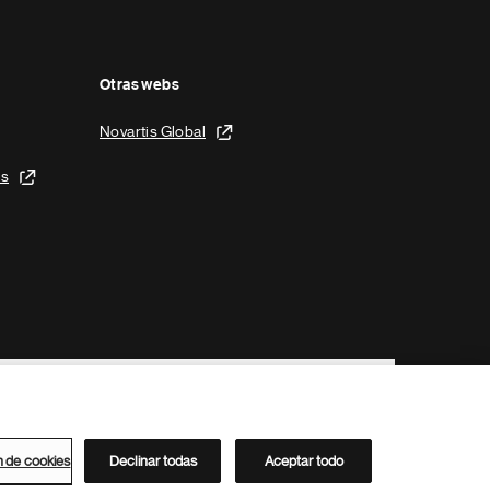
Otras webs
Novartis Global
is
n de cookies
Declinar todas
Aceptar todo
Directorio de Novartis