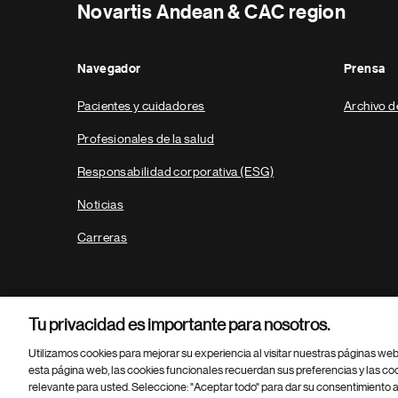
Novartis Andean & CAC region
Navegador
Prensa
Pacientes y cuidadores
Archivo d
Profesionales de la salud
Responsabilidad corporativa (ESG)
Noticias
Carreras
Tu privacidad es importante para nosotros.
Utilizamos cookies para mejorar su experiencia al visitar nuestras páginas we
esta página web, las cookies funcionales recuerdan sus preferencias y las co
relevante para usted. Seleccione: "Aceptar todo" para dar su consentimiento a
Parte
© 2026 Novartis AG