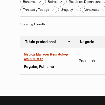
Bahamas
Bolivia
República Dominicana
X
X
Trinidad y Tobago
Uruguay
Venezuela
X
X
X
Showing 1 results
Título profesional
Negocio
Ordenar a
Medical Manager Hematology -
ACC Cluster
Research
Regular, Full time