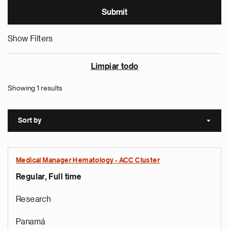
Show Filters
Limpiar todo
Showing 1 results
Sort by
Sort a
Medical Manager Hematology - ACC Cluster
Regular, Full time
Research
Panamá