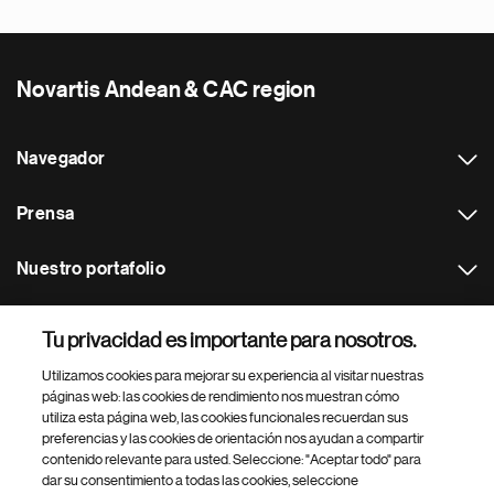
Novartis Andean & CAC region
Navegador
Prensa
Nuestro portafolio
Otras webs
Tu privacidad es importante para nosotros.
Utilizamos cookies para mejorar su experiencia al visitar nuestras
Footer Site Search
páginas web: las cookies de rendimiento nos muestran cómo
utiliza esta página web, las cookies funcionales recuerdan sus
preferencias y las cookies de orientación nos ayudan a compartir
contenido relevante para usted. Seleccione: "Aceptar todo" para
dar su consentimiento a todas las cookies, seleccione