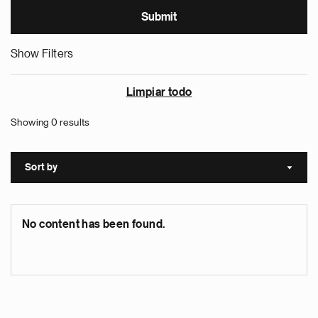
Show Filters
Limpiar todo
Showing 0 results
Sort by
Sort a
No content has been found.