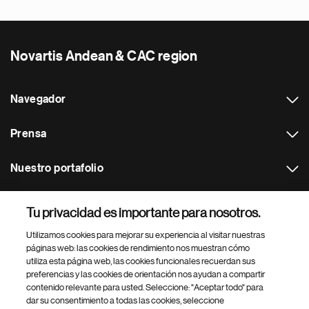
Novartis Andean & CAC region
Navegador
Prensa
Nuestro portafolio
Otras webs
Tu privacidad es importante para nosotros.
Utilizamos cookies para mejorar su experiencia al visitar nuestras
Footer Site Search
páginas web: las cookies de rendimiento nos muestran cómo
utiliza esta página web, las cookies funcionales recuerdan sus
preferencias y las cookies de orientación nos ayudan a compartir
contenido relevante para usted. Seleccione: "Aceptar todo" para
dar su consentimiento a todas las cookies, seleccione