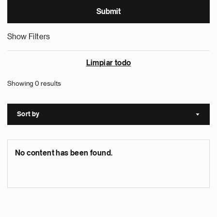
Show Filters
Limpiar todo
Showing 0 results
Sort by
Sort a
No content has been found.