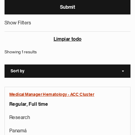
Show Filters
Limpiar todo
Showing 1 results
Sort by
Sort a
Medical Manager Hematology - ACC Cluster
Regular, Full time
Research
Panamá