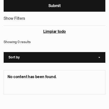
Show Filters
Limpiar todo
Showing 0 results
Sort by
Sort a
No content has been found.