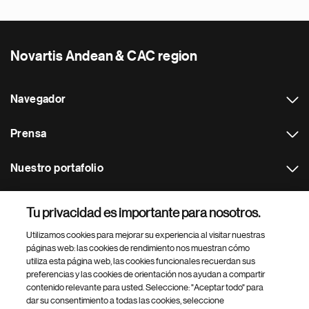
Novartis Andean & CAC region
Navegador
Prensa
Nuestro portafolio
Otras webs
Tu privacidad es importante para nosotros.
Utilizamos cookies para mejorar su experiencia al visitar nuestras
Footer Site Search
páginas web: las cookies de rendimiento nos muestran cómo
utiliza esta página web, las cookies funcionales recuerdan sus
preferencias y las cookies de orientación nos ayudan a compartir
contenido relevante para usted. Seleccione: "Aceptar todo" para
dar su consentimiento a todas las cookies, seleccione