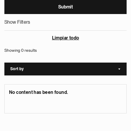
Show Filters
Limpiar todo
Showing 0 results
Sort by
Sort a
No content has been found.