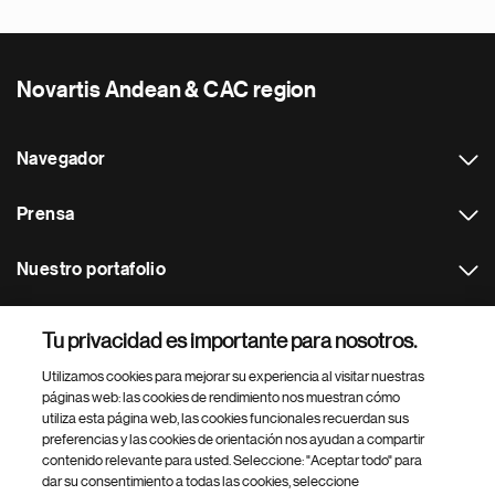
Novartis Andean & CAC region
Navegador
Prensa
Nuestro portafolio
Otras webs
Tu privacidad es importante para nosotros.
Utilizamos cookies para mejorar su experiencia al visitar nuestras
Footer Site Search
páginas web: las cookies de rendimiento nos muestran cómo
utiliza esta página web, las cookies funcionales recuerdan sus
preferencias y las cookies de orientación nos ayudan a compartir
contenido relevante para usted. Seleccione: "Aceptar todo" para
dar su consentimiento a todas las cookies, seleccione