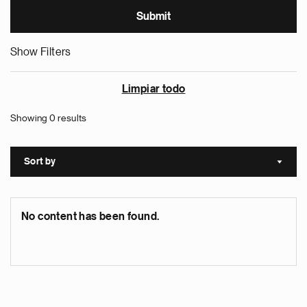
Show Filters
Limpiar todo
Showing 0 results
Sort by
Sort a
No content has been found.