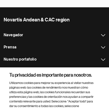
Novartis Andean & CAC region
Navegador
Prensa
Nuestro portafolio
Otras webs
Tu privacidad es importante para nosotros.
Utilizamos cookies para mejorar su experiencia al visitar nuestras
Footer Site Search
páginas web: las cookies de rendimiento nos muestran cómo
utiliza esta página web, las cookies funcionales recuerdan sus
preferencias y las cookies de orientación nos ayudan a compartir
contenido relevante para usted. Seleccione: "Aceptar todo" para
dar su consentimiento a todas las cookies, seleccione