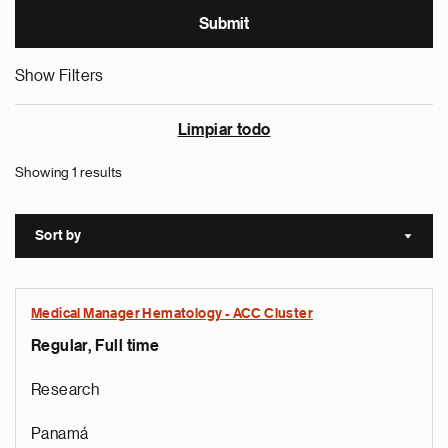
Show Filters
Limpiar todo
Showing 1 results
Sort by
Sort a
Medical Manager Hematology - ACC Cluster
Regular, Full time
Research
Panamá