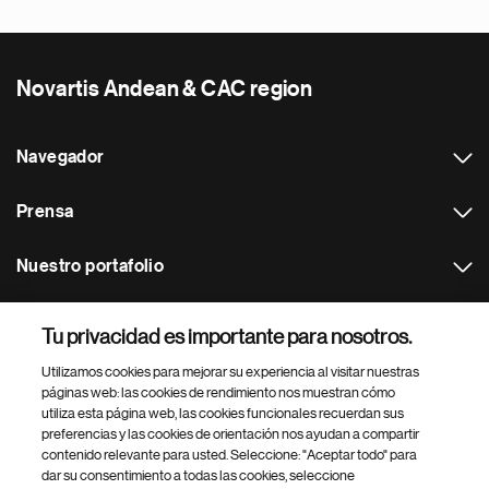
Novartis Andean & CAC region
Navegador
Prensa
Nuestro portafolio
Otras webs
Tu privacidad es importante para nosotros.
Utilizamos cookies para mejorar su experiencia al visitar nuestras
Footer Site Search
páginas web: las cookies de rendimiento nos muestran cómo
utiliza esta página web, las cookies funcionales recuerdan sus
preferencias y las cookies de orientación nos ayudan a compartir
contenido relevante para usted. Seleccione: "Aceptar todo" para
dar su consentimiento a todas las cookies, seleccione