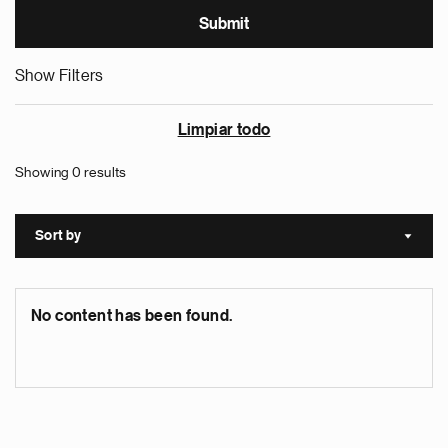
Show Filters
Limpiar todo
Showing 0 results
Sort by
Sort a
No content has been found.