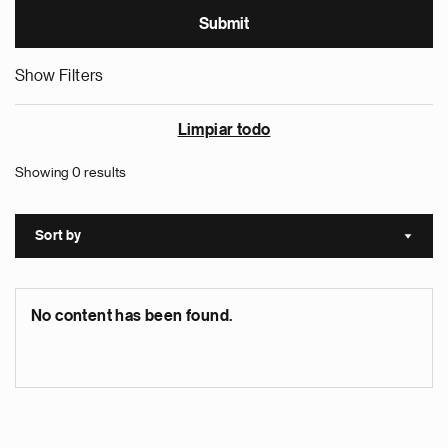
Show Filters
Limpiar todo
Showing 0 results
Sort by
Sort a
No content has been found.