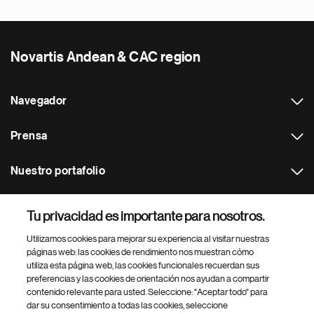
Novartis Andean & CAC region
Navegador
Prensa
Nuestro portafolio
Otras webs
Tu privacidad es importante para nosotros.
Utilizamos cookies para mejorar su experiencia al visitar nuestras
Footer Site Search
páginas web: las cookies de rendimiento nos muestran cómo
utiliza esta página web, las cookies funcionales recuerdan sus
preferencias y las cookies de orientación nos ayudan a compartir
contenido relevante para usted. Seleccione: "Aceptar todo" para
dar su consentimiento a todas las cookies, seleccione