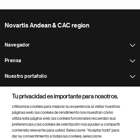
Novartis Andean & CAC region
Navegador
Prensa
Nuestro portafolio
Otras webs
Tu privacidad es importante para nosotros.
Utilizamos cookies para mejorar su experiencia al visitar nuestras
Footer Site Search
páginas web: las cookies de rendimiento nos muestran cómo
utiliza esta página web, las cookies funcionales recuerdan sus
preferencias y las cookies de orientación nos ayudan a compartir
contenido relevante para usted. Seleccione: "Aceptar todo" para
dar su consentimiento a todas las cookies, seleccione