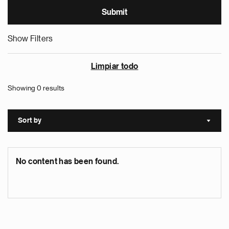
Show Filters
Limpiar todo
Showing 0 results
Sort by
Sort a
No content has been found.