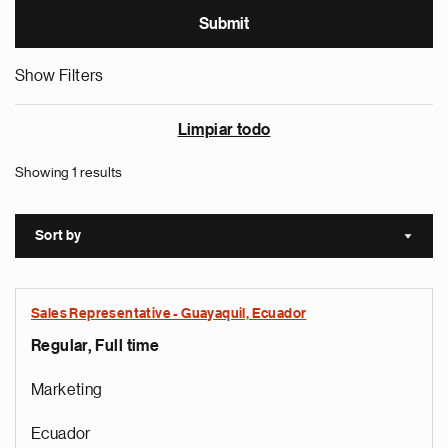
Show Filters
Limpiar todo
Showing 1 results
Sort by
Sort a
Sales Representative - Guayaquil, Ecuador
Regular, Full time
Marketing
Ecuador