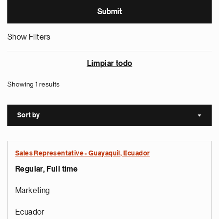
Show Filters
Limpiar todo
Showing 1 results
Sort by
Sort a
Sales Representative - Guayaquil, Ecuador
Regular, Full time
Marketing
Ecuador