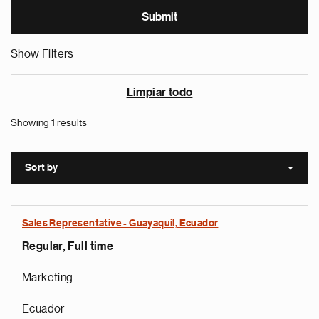
Show Filters
Limpiar todo
Showing 1 results
Sort by
Sort a
Sales Representative - Guayaquil, Ecuador
Regular, Full time
Marketing
Ecuador