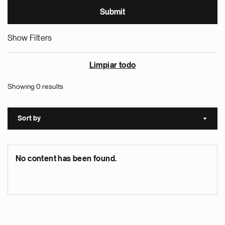
Show Filters
Limpiar todo
Showing 0 results
Sort by
Sort a
No content has been found.