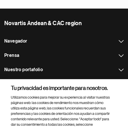
Novartis Andean & CAC region
Navegador
Prensa
Nuestro portafolio
Otras webs
Tu privacidad es importante para nosotros.
Utilizamos cookies para mejorar su experiencia al visitar nuestras
Footer Site Search
páginas web: las cookies de rendimiento nos muestran cómo
utiliza esta página web, las cookies funcionales recuerdan sus
preferencias y las cookies de orientación nos ayudan a compartir
contenido relevante para usted. Seleccione: "Aceptar todo" para
dar su consentimiento a todas las cookies, seleccione