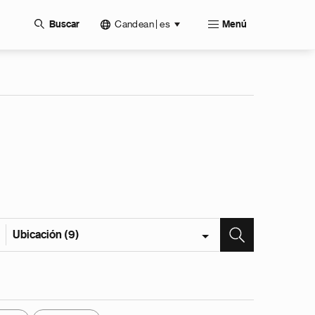
Candean | es
Buscar
Menú
Ubicación (9)