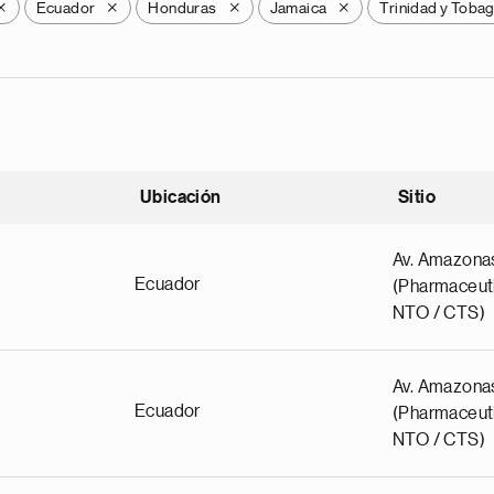
Ecuador
Honduras
Jamaica
Trinidad y Toba
X
X
X
X
Ubicación
Sitio
scendente
Av. Amazona
Ecuador
(Pharmaceuti
NTO / CTS)
Av. Amazona
Ecuador
(Pharmaceuti
NTO / CTS)