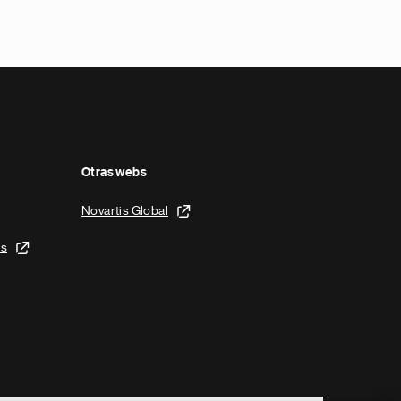
Otras webs
Novartis Global
is