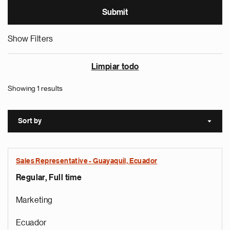
Show Filters
Limpiar todo
Showing 1 results
Sort by
Sort a
Sales Representative - Guayaquil, Ecuador
Regular, Full time
Marketing
Ecuador