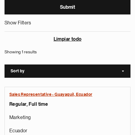
Show Filters
Limpiar todo
Showing 1 results
Sort by
Sort a
Sales Representative - Guayaquil, Ecuador
Regular, Full time
Marketing
Ecuador