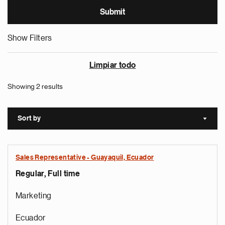
Show Filters
Limpiar todo
Showing 2 results
Sort by
Sort a
Sales Representative - Guayaquil, Ecuador
Regular, Full time
Marketing
Ecuador