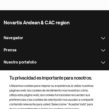
Novartis Andean & CAC region
Navegador
Prensa
Nuestro portafolio
Otras webs
Tu privacidad es importante para nosotros.
Utilizamos cookies para mejorar su experiencia al visitar nuestras
Footer Site Search
páginas web: las cookies de rendimiento nos muestran cómo
utiliza esta página web, las cookies funcionales recuerdan sus
preferencias y las cookies de orientación nos ayudan a compartir
contenido relevante para usted. Seleccione: "Aceptar todo" para
dar su consentimiento a todas las cookies, seleccione