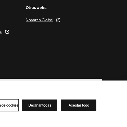
Otras webs
Novartis Global
is
n de cookies
Declinar todas
Aceptar todo
Directorio de Novartis
Este sitio está dirigido al público del clúster ACC