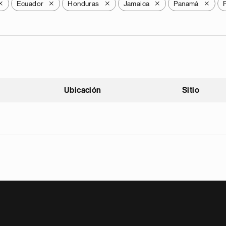
Ecuador
Honduras
Jamaica
Panamá
X
X
X
X
X
Ubicación
Sitio
scendente