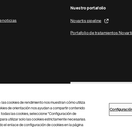
Nuestro portafolio
e noticias
Novartis pipeline
Portafolio de tratamientos Novart
Footer Site Search
b: las cookies de rendimiento nos muestran cómo utiliza
okies de orientación nos ayudan a compartir contenido
Configuració
 todas las cookies, seleccione "Configuración de
para utilizar solo las cookies estrictamente necesarias.
Configuración de cookies
Mapa del sitio
 el enlace de configuración de cookies en la página