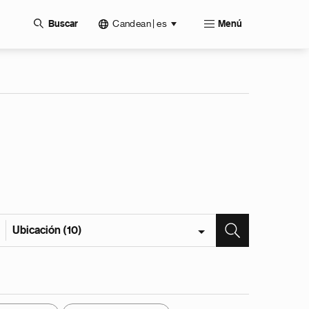
Candean | es
Buscar
Menú
Ubicación (10)