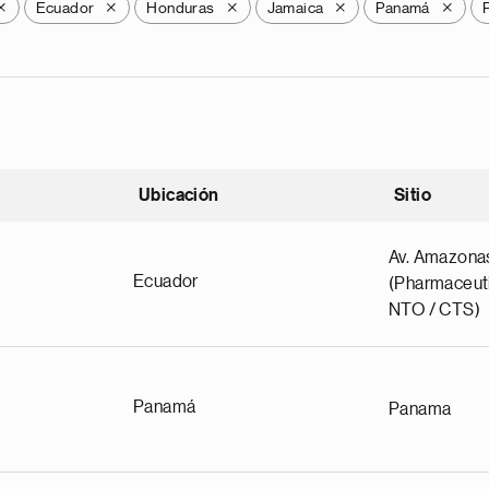
Ecuador
Honduras
Jamaica
Panamá
X
X
X
X
X
Ubicación
Sitio
scendente
Av. Amazona
Ecuador
(Pharmaceuti
NTO / CTS)
Panamá
Panama