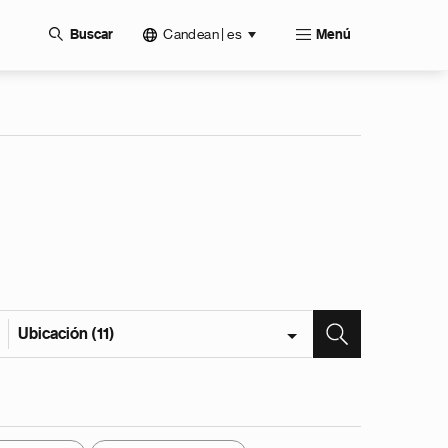
Candean | es
Buscar
Menú
Ubicación (11)