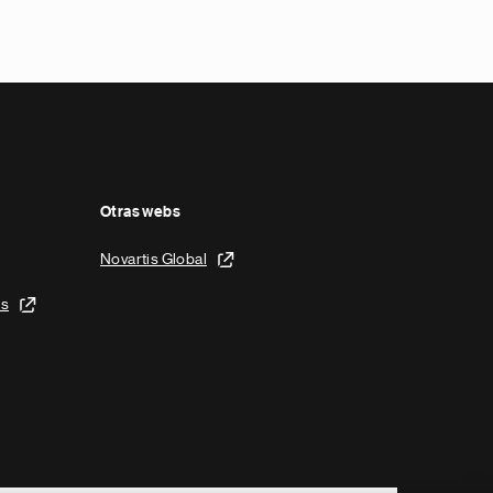
Otras webs
Novartis Global
is