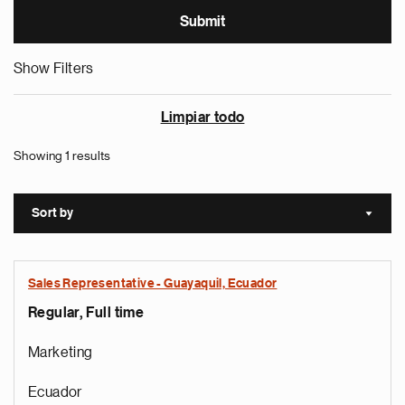
Show Filters
Limpiar todo
Showing 1 results
Sort by
Sort a
Sales Representative - Guayaquil, Ecuador
Regular, Full time
Marketing
Ecuador