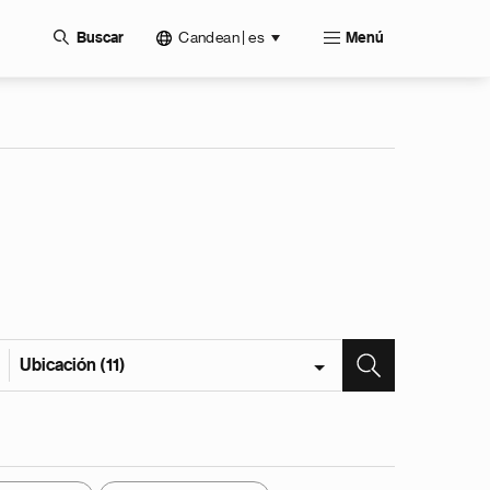
Candean | es
Buscar
Menú
Ubicación (11)