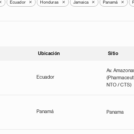
Ecuador
Honduras
Jamaica
Panamá
X
X
X
X
X
Ubicación
Sitio
scendente
Av. Amazona
Ecuador
(Pharmaceuti
NTO / CTS)
Panamá
Panama