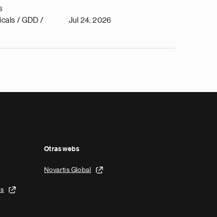
s
cals / GDD /
Jul 24, 2026
Otras webs
Novartis Global
is