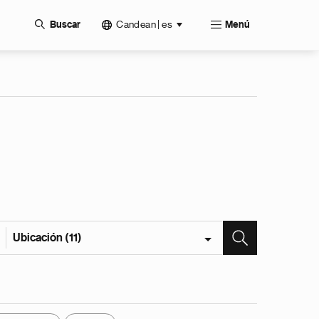
Candean | es
Buscar
Menú
Ubicación (11)