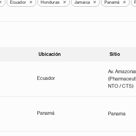
Ecuador
Honduras
Jamaica
Panamá
X
X
X
X
X
Ubicación
Sitio
scendente
Av. Amazona
Ecuador
(Pharmaceuti
NTO / CTS)
Panamá
Panama