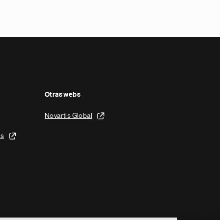
Otras webs
Novartis Global
is