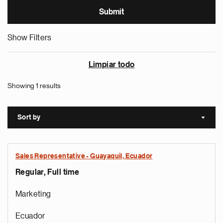
Show Filters
Limpiar todo
Showing 1 results
Sort by
Sort a
Sales Representative - Guayaquil, Ecuador
Regular, Full time
Marketing
Ecuador