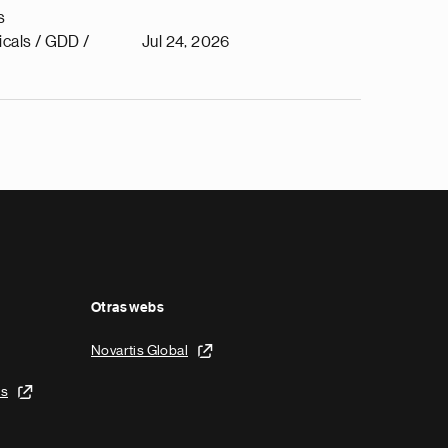
s
cals / GDD /
Jul 24, 2026
Otras webs
Novartis Global
is