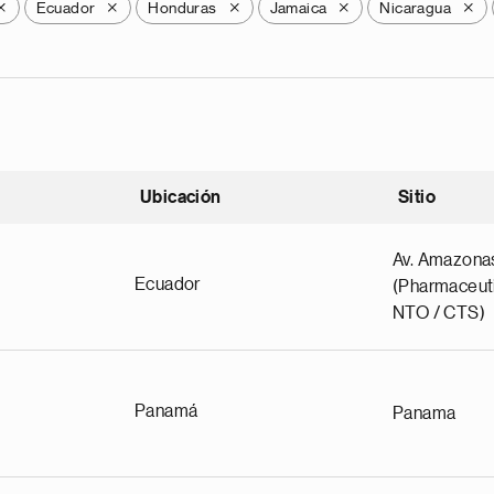
Ecuador
Honduras
Jamaica
Nicaragua
X
X
X
X
X
Ubicación
Sitio
scendente
Av. Amazona
Ecuador
(Pharmaceuti
NTO / CTS)
Panamá
Panama