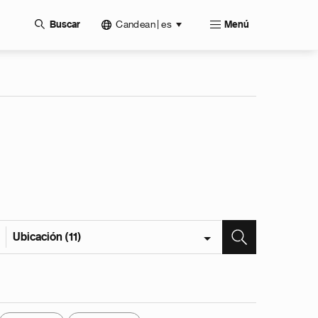
Candean | es
Buscar
Menú
Ubicación (11)