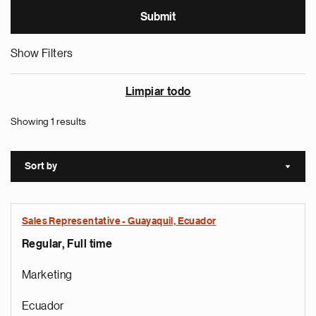
Show Filters
Limpiar todo
Showing 1 results
Sort by
Sort a
Sales Representative - Guayaquil, Ecuador
Regular, Full time
Marketing
Ecuador